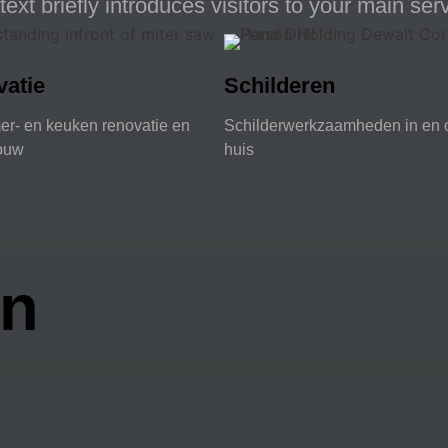
text briefly introduces visitors to your main ser
atie
Schilderen
r- en keuken renovatie en
Schilderwerkzaamheden in en 
ouw
huis
en