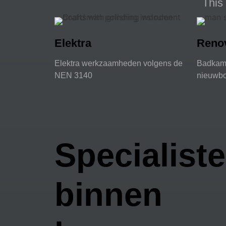
This 
Elektra
Renov
Elektra werkzaamheden volgens de
Badkame
NEN 3140
nieuwb
Specialist
binnen