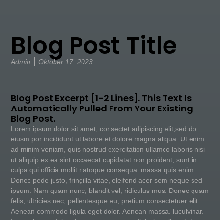
Blog Post Title
Admin
Oktober 17, 2023
Blog Post Excerpt [1-2 Lines]. This Text Is
Automatically Pulled From Your Existing
Blog Post.
Lorem ipsum dolor sit amet, consectet adipiscing elit,sed do
eiusm por incididunt ut labore et dolore magna aliqua. Ut enim
ad minim veniam, quis nostrud exercitation ullamco laboris nisi
ut aliquip ex ea sint occaecat cupidatat non proident, sunt in
culpa qui officia mollit natoque consequat massa quis enim.
Donec pede justo, fringilla vitae, eleifend acer sem neque sed
ipsum. Nam quam nunc, blandit vel, ridiculus mus. Donec quam
felis, ultricies nec, pellentesque eu, pretium consectetuer elit.
Aenean commodo ligula eget dolor. Aenean massa. luculvinar.