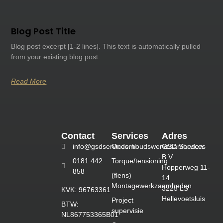
Blog Post Title
Blog post excerpt [1-2 lines]. This text is automatically pulled
from your existing blog post.
Read More
Contact
Services
Adres
info@gsdservices.nl
Onderhoudswerkzaamheden
GSD Services
B.V.
0181 442
Torque/tensioning
Hopperweg 11-
858
(flens)
14
Montagewerkzaamheden
3225 LS
KVK: 96763361
Hellevoetsluis
Project
BTW:
supervisie
NL867753365B01